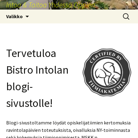
Intoa & Taitoa Yhdessä Oppien
Siirry
sisältöön
Haku:
Valikko
Tervetuloa
Bistro Intolan
blogi-
sivustolle!
Blogi-sivustoltamme löydät opiskelijatiimien kertomuksia
ravintolapäivien toteutuksista, oivalluksia NY-toiminnasta
sekä kokemuksia tiimioppimisesta. MSKK:n